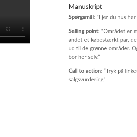
Manuskript
Spørgsmål
: “Ejer du hus h
Selling point
: “Området er m
andet et købestærkt par, de
ud til de grønne områder. Og
bor her selv.”
Call to action
: “Tryk på link
salgsvurdering”