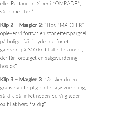
eller Restaurant X her i *OMRÅDE*,
så se med her
”
Klip 2 – Mægler 2
: “H
os *MÆGLER*
oplever vi fortsat en stor efterspørgsel
på boliger. Vi tilbyder derfor et
gavekort på 300 kr. til alle de kunder,
der får foretaget en salgsvurdering
hos os
”
Klip 3 – Mægler 3
: “
Ønsker du en
gratis og uforpligtende salgsvurdering,
så klik på linket nedenfor. Vi glæder
os til at høre fra dig
”