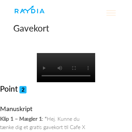
Gavekort
Point
2
Manuskript
Klip 1 – Mægler 1
: “
Hej. Kunne du
tænke dig et gratis gavekort til Cafe X