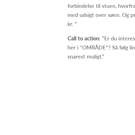
forbindelse til stuen, hvorf
med udsigt over søen. Og pr
kr. ”
Call to action
: “Er du inter
her i *OMRÅDE*? Så følg link
snarest muligt.”