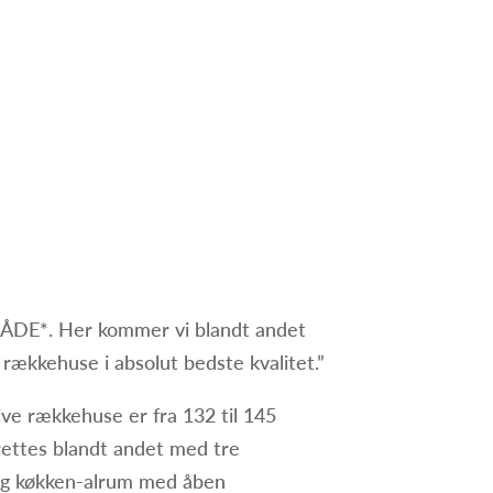
TEAM
KONTAKT
| MÆGLER LOGIN
ÅDE*. Her kommer vi blandt andet
 rækkehuse i absolut bedste kvalitet.”
ive rækkehuse er fra 132 til 145
rettes blandt andet med tre
og køkken-alrum med åben