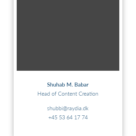
Shuhab M. Babar
Head of Content Creation
shubbi@raydia.dk
+45 53 64 17 74