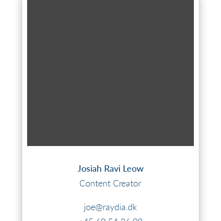
Josiah Ravi Leow
Content Creator
joe@raydia.dk