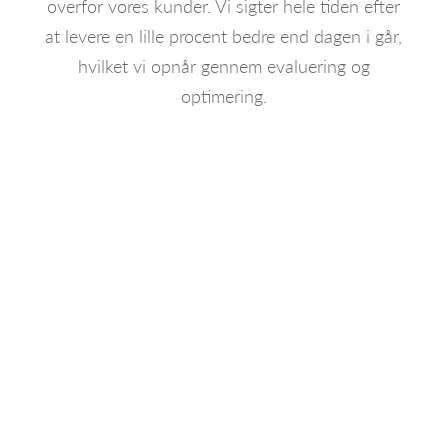
overfor vores kunder. Vi sigter hele tiden efter
at levere en lille procent bedre end dagen i går,
hvilket vi opnår gennem evaluering og
optimering.
Start dialogen i dag
Er du nysgerrig på, hvordan vi kan hjælpe dig
med online markedsføring?
Det er helt
uforpligtende at kontakte os, og vi vil se frem
til at høre fra dig.
Du kan forvente at høre tilbage fra os